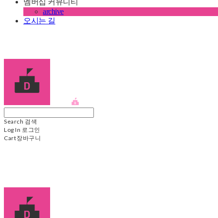
멤버십 커뮤니티
archive
오시는 길
디학
Search
검색
Log In
로그인
Cart
장바구니
디학