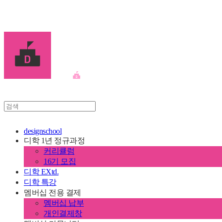
디학
designschool
디학 1년 정규과정
커리큘럼
16기 모집
디학 EXtd.
디학 특강
멤버십 전용 결제
멤버십 납부
개인결제창