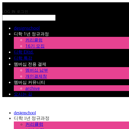
LOG IN
로그인
designschool
디학 1년 정규과정
커리큘럼
16기 모집
디학 EXtd.
디학 특강
멤버십 전용 결제
멤버십 납부
개인결제창
멤버십 커뮤니티
archive
오시는 길
designschool
디학 1년 정규과정
커리큘럼