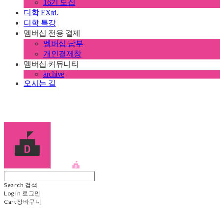
16기 모집
디학 EXtd.
디학 특강
멤버십 전용 결제
멤버십 납부
개인결제창
멤버십 커뮤니티
archive
오시는 길
디학
Search
검색
Log In
로그인
Cart
장바구니