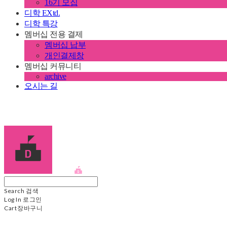
16기 모집
디학 EXtd.
디학 특강
멤버십 전용 결제
멤버십 납부
개인결제창
멤버십 커뮤니티
archive
오시는 길
디학
Search
검색
Log In
로그인
Cart
장바구니