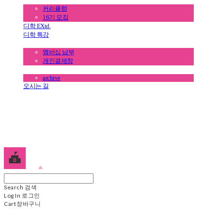
커리큘럼
16기 모집
디학 EXtd.
디학 특강
멤버십 전용 결제
멤버십 납부
개인결제창
멤버십 커뮤니티
archive
오시는 길
디학
Search
검색
Log In
로그인
Cart
장바구니