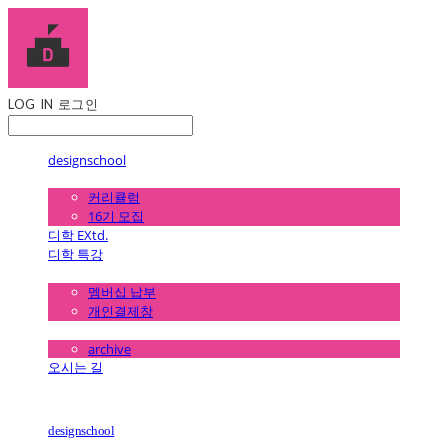
LOG IN
로그인
designschool
디학 1년 정규과정
커리큘럼
16기 모집
디학 EXtd.
디학 특강
멤버십 전용 결제
멤버십 납부
개인결제창
멤버십 커뮤니티
archive
오시는 길
designschool
디학 1년 정규과정