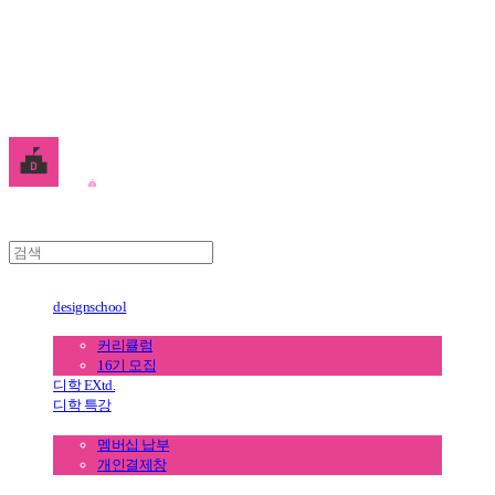
디학
designschool
디학 1년 정규과정
커리큘럼
16기 모집
디학 EXtd.
디학 특강
멤버십 전용 결제
멤버십 납부
개인결제창
멤버십 커뮤니티